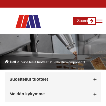
Suomi
Koti
Suositellut tuotteet
Valaistuskomponentit
Suositellut tuotteet
Meidän kykymme