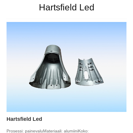
Hartsfield Led
Hartsfield Led
Prosessi: painevalu
Materiaali: alumiini
Koko: