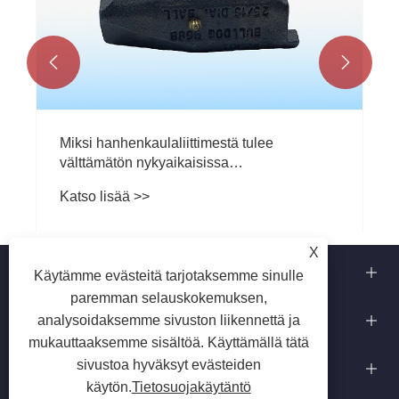


Miksi hanhenkaulaliittimestä tulee
välttämätön nykyaikaisissa
hinausjärjestelmissä?
Katso lisää >>
X
Tietoja meistä
Käytämme evästeitä tarjotaksemme sinulle
paremman selauskokemuksen,
Meidän kykymme
analysoidaksemme sivuston liikennettä ja
mukauttaaksemme sisältöä. Käyttämällä tätä
Ota meihin yhteyttä
sivustoa hyväksyt evästeiden
käytön.
Tietosuojakäytäntö