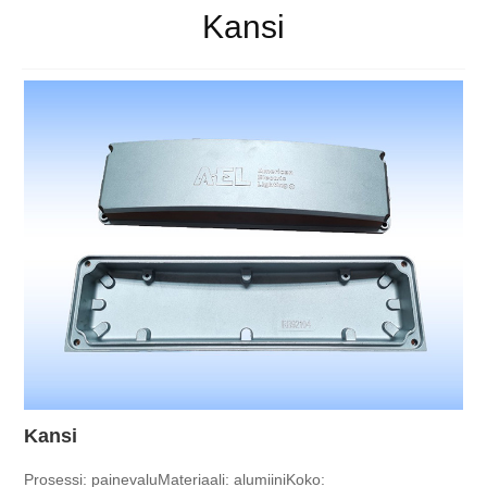
Kansi
Kansi
Prosessi: painevalu
Materiaali: alumiini
Koko: