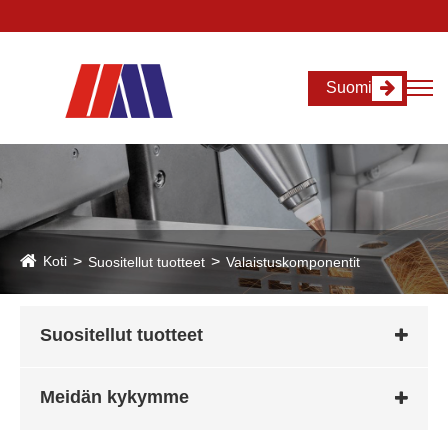
Suomi
Koti
Suositellut tuotteet
Valaistuskomponentit
Suositellut tuotteet
Meidän kykymme