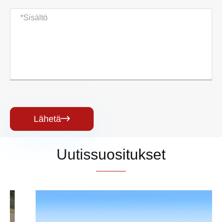
Lähetä

Uutissuositukset