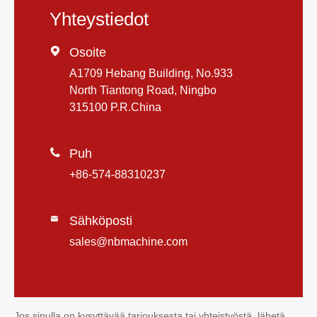
Yhteystiedot

Osoite
A1709 Hebang Building, No.933
North Tiantong Road, Ningbo
315100 P.R.China

Puh
+86-574-88310237
Sähköposti

sales@nbmachine.com
Jos sinulla on kysyttävää tarjouksesta tai yhteistyöstä, lähetä