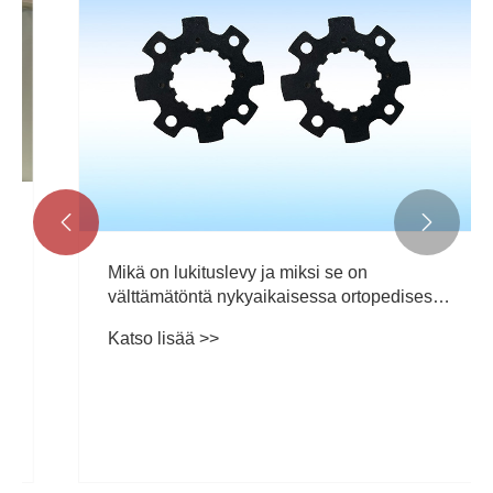


Mikä on lukituslevy ja miksi se on
välttämätöntä nykyaikaisessa ortopedisessa
murtumien kiinnittämisessä
Katso lisää >>