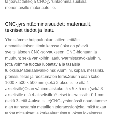
tarjoavat tarkkoja CNC-jyrsintäominaisuuksia
monenlaisille materiaaleille.
CNC-jyrsintäominaisuudet: materiaalit,
tekniset tiedot ja laatu
Yhdistämme huippuluokan laitteet erittäin
ammattitaitoisen tiimin kanssa (joka on pätevä
sveitsiläiseen CNC-sorvaukseen, CNC-hiontaan ja
muuhun) sekä vankoihin laadunvarmistustyökaluihin,
jotta voimme tuottaa luotettavia ja tasaisia ​​
tuloksia.
Materiaalivalikoima: Alumiini, kupari, messinki,
pronssi, teräs ja ruostumaton teräs.
Suurin osan koko:
1000 × 500 × 500 mm (sekä 3-akselisille että 4-
akselisille)
Osan vähimmäiskoko: 5 × 5 × 5 mm (sekä 3-
akselisille että 4-akselisille)
Yleiset toleranssit: ±0,1 mm
(sekä 3- että 4-akselisille)
CNC-jyrsinnässä noudatamme
alan tunnustamia metallien toleranssiohjeita, mikä takaa
tarkat mittaukset ja korkealaatuiset tulokset jokaisessa