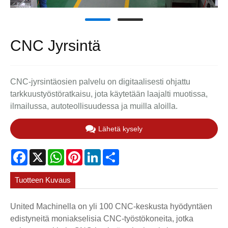
CNC Jyrsintä
CNC-jyrsintäosien palvelu on digitaalisesti ohjattu
tarkkuustyöstöratkaisu, jota käytetään laajalti muotissa,
ilmailussa, autoteollisuudessa ja muilla aloilla.
Lähetä kysely
Facebook
X
WhatsApp
Pinterest
LinkedIn
Share
Tuotteen Kuvaus
United Machinella on yli 100 CNC-keskusta hyödyntäen
edistyneitä moniakselisia CNC-työstökoneita, jotka