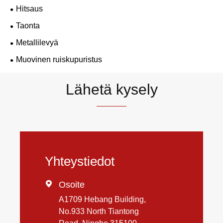
Hitsaus
Taonta
Metallilevyä
Muovinen ruiskupuristus
Lähetä kysely
Yhteystiedot

Osoite
A1709 Hebang Building,
No.933 North Tiantong