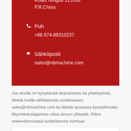
Road, Ningbo 315100
P.R.China

Puh
+86-574-88310237
Sähköposti

sales@nbmachine.com
Jos sinulla on kysyttävää tarjouksesta tai yhteistyöstä,
lähetä meille sähköpostia osoitteeseen
sales@nbmachine.com tai lähetä seuraava kyselylomake.
Myyntiedustajamme ottaa sinuun yhteyttä. Kiitos
mielenkiinnostasi tuotteitamme kohtaan.