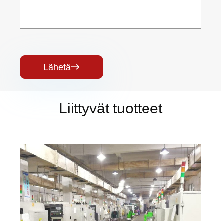
Lähetä

Liittyvät tuotteet