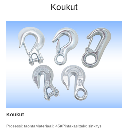
Koukut
Koukut
Prosessi: taonta
Materiaali: 45#
Pintakäsittely: sinkitys