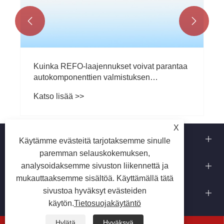


Kuinka REFO-laajennukset voivat parantaa
autokomponenttien valmistuksen
tehokkuutta ja tuotteiden laatua
Katso lisää >>
X
Tietoja meistä
Käytämme evästeitä tarjotaksemme sinulle
paremman selauskokemuksen,
Meidän kykymme
analysoidaksemme sivuston liikennettä ja
mukauttaaksemme sisältöä. Käyttämällä tätä
Ota meihin yhteyttä
sivustoa hyväksyt evästeiden
käytön.
Tietosuojakäytäntö
Hylätä
Hyväksyä