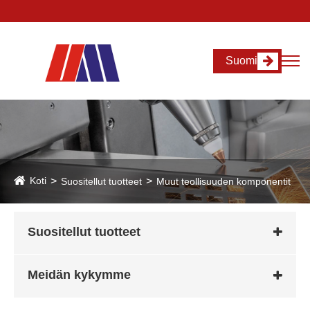
Suomi
Koti
Suositellut tuotteet
Muut teollisuuden komponentit
Suositellut tuotteet
Meidän kykymme