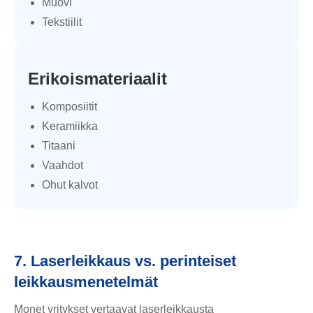
Muovi
Tekstiilit
Erikoismateriaalit
Komposiitit
Keramiikka
Titaani
Vaahdot
Ohut kalvot
7. Laserleikkaus vs. perinteiset
leikkausmenetelmät
Monet yritykset vertaavat laserleikkausta