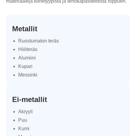
materiaaleja konetyypistä ja tehokapasiteetista riippuen.
Metallit
Ruostumaton teräs
Hiiliteräs
Alumiini
Kupari
Messinki
Ei-metallit
Akryyli
Puu
Kumi