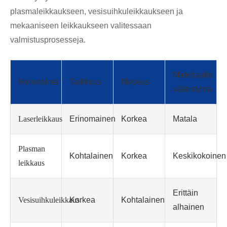
plasmaleikkaukseen, vesisuihkuleikkaukseen ja
mekaaniseen leikkaukseen valitessaan
valmistusprosesseja.
Materiaalin
Menetelmä
Tarkkuus
Nopeus
vääristymä
Laserleikkaus
Erinomainen
Korkea
Matala
Plasman
Kohtalainen
Korkea
Keskikokoinen
leikkaus
Erittäin
Vesisuihkuleikkaus
Korkea
Kohtalainen
alhainen