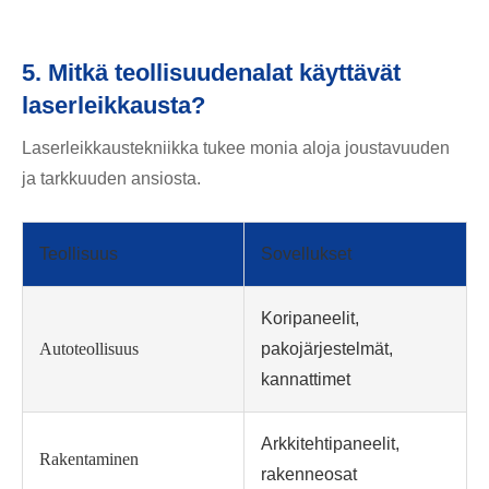
5. Mitkä teollisuudenalat käyttävät
laserleikkausta?
Laserleikkaustekniikka tukee monia aloja joustavuuden
ja tarkkuuden ansiosta.
Teollisuus
Sovellukset
Koripaneelit,
Autoteollisuus
pakojärjestelmät,
kannattimet
Arkkitehtipaneelit,
Rakentaminen
rakenneosat