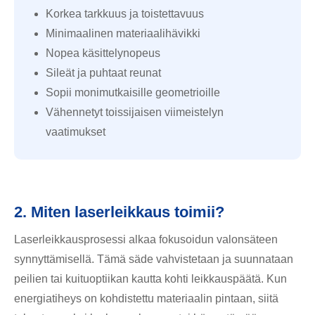
Korkea tarkkuus ja toistettavuus
Minimaalinen materiaalihävikki
Nopea käsittelynopeus
Sileät ja puhtaat reunat
Sopii monimutkaisille geometrioille
Vähennetyt toissijaisen viimeistelyn
vaatimukset
2. Miten laserleikkaus toimii?
Laserleikkausprosessi alkaa fokusoidun valonsäteen
synnyttämisellä. Tämä säde vahvistetaan ja suunnataan
peilien tai kuituoptiikan kautta kohti leikkauspäätä. Kun
energiatiheys on kohdistettu materiaalin pintaan, siitä