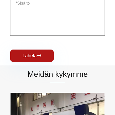
Lähetä

Meidän kykymme