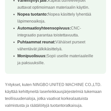
Vähentynyt jäte:
Kapeat uurreleveydet
auttavat optimoimaan materiaalin käytön.
Nopea tuotanto:
Nopea käsittely lyhentää
läpimenoaikoja.
Automaatioyhteensopivuus:
CNC-
integraatio parantaa toistettavuutta.
Puhtaammat reunat:
Vähäiset purseet
vähentävät jälkikäsittelyä.
Monipuolisuus:
Sopii useille materiaaleille
ja paksuuksille.
Yritykset, kuten NINGBO UNITED MACHINE CO.,LTD.
käyttää kehittyneitä laserleikkausjärjestelmiä tukemaan
teollisuudenaloja, jotka vaativat korkealaatuista
valmistusta ja räätälöityjä tuotantoratkaisuja.