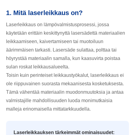
1. Mitä laserleikkaus on?
Laserleikkaus on lämpövalmistusprosessi, jossa
käytetään erittäin keskittynyttä lasersädettä materiaalien
leikkaamiseen, kaivertamiseen tai muotoiluun
äärimmäisen tarkasti. Lasersäde sulattaa, polttaa tai
höyrystää materiaalin samalla, kun kaasuvirta poistaa
sulan roskat leikkausalueelta.
Toisin kuin perinteiset leikkaustyökalut, laserleikkaus ei
ole riippuvainen suorasta mekaanisesta kosketuksesta.
Tämä vähentää materiaalin muodonmuutoksia ja antaa
valmistajille mahdollisuuden luoda monimutkaisia ​​
malleja erinomaisella mittatarkkuudella.
Laserleikkauksen tärkeimmät ominaisuudet: