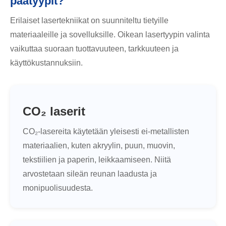
päätyypit?
Erilaiset lasertekniikat on suunniteltu tietyille
materiaaleille ja sovelluksille. Oikean lasertyypin valinta
vaikuttaa suoraan tuottavuuteen, tarkkuuteen ja
käyttökustannuksiin.
CO₂ laserit
CO₂-lasereita käytetään yleisesti ei-metallisten
materiaalien, kuten akryylin, puun, muovin,
tekstiilien ja paperin, leikkaamiseen. Niitä
arvostetaan sileän reunan laadusta ja
monipuolisuudesta.