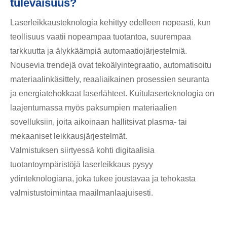
tulevaisuus?
Laserleikkausteknologia kehittyy edelleen nopeasti, kun
teollisuus vaatii nopeampaa tuotantoa, suurempaa
tarkkuutta ja älykkäämpiä automaatiojärjestelmiä.
Nousevia trendejä ovat tekoälyintegraatio, automatisoitu
materiaalinkäsittely, reaaliaikainen prosessien seuranta
ja energiatehokkaat laserlähteet. Kuitulaserteknologia on
laajentumassa myös paksumpien materiaalien
sovelluksiin, joita aikoinaan hallitsivat plasma- tai
mekaaniset leikkausjärjestelmät.
Valmistuksen siirtyessä kohti digitaalisia
tuotantoympäristöjä laserleikkaus pysyy
ydinteknologiana, joka tukee joustavaa ja tehokasta
valmistustoimintaa maailmanlaajuisesti.