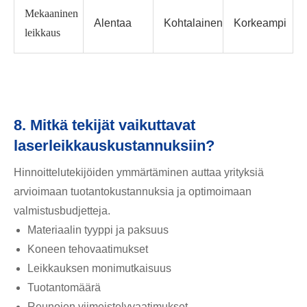
Mekaaninen
Alentaa
Kohtalainen
Korkeampi
leikkaus
8. Mitkä tekijät vaikuttavat
laserleikkauskustannuksiin?
Hinnoittelutekijöiden ymmärtäminen auttaa yrityksiä
arvioimaan tuotantokustannuksia ja optimoimaan
valmistusbudjetteja.
Materiaalin tyyppi ja paksuus
Koneen tehovaatimukset
Leikkauksen monimutkaisuus
Tuotantomäärä
Reunojen viimeistelyvaatimukset