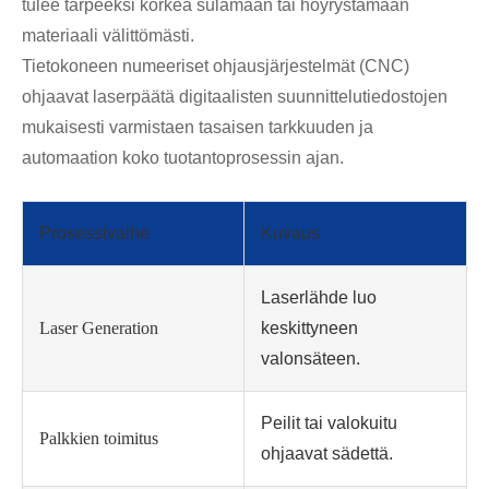
tulee tarpeeksi korkea sulamaan tai höyrystämään
materiaali välittömästi.
Tietokoneen numeeriset ohjausjärjestelmät (CNC)
ohjaavat laserpäätä digitaalisten suunnittelutiedostojen
mukaisesti varmistaen tasaisen tarkkuuden ja
automaation koko tuotantoprosessin ajan.
Prosessivaihe
Kuvaus
Laserlähde luo
Laser Generation
keskittyneen
valonsäteen.
Peilit tai valokuitu
Palkkien toimitus
ohjaavat sädettä.