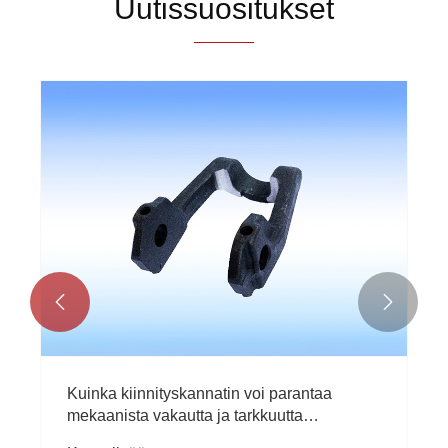
Uutissuositukset


Kuinka kiinnityskannatin voi parantaa
mekaanista vakautta ja tarkkuutta
nykyaikaisessa valmistuksessa