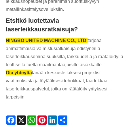
leikkausnopeudet ja paremman suorituskyvyn
metallinkäsittelysovelluksiin.
Etsitkö luotettavia
laserleikkausratkaisuja?
NINGBO UNITED MACHINE CO., LTD.
tarjoaa
ammattimaisia ​​valmistusratkaisuja edistyneillä
laserleikkausominaisuuksilla, tarkkuudella ja räätälöidyllä
teollisella tuella maailmanlaajuisille asiakkaille.
Ota yhteyttä
tänään keskustellaksesi projektisi
vaatimuksista ja löytääksesi tehokkaat, laadukkaat
laserleikkauspalvelut, jotka on räätälöity yrityksesi
tarpeisiin.
Facebook
X
WhatsApp
Pinterest
LinkedIn
Share