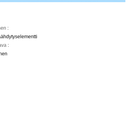
nen :
ähdytyselementti
va :
nen