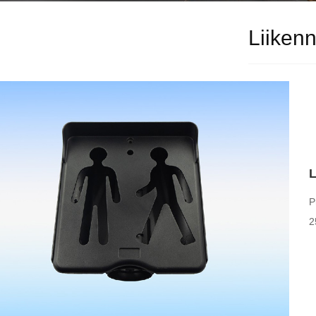
Liiken
L
P
2