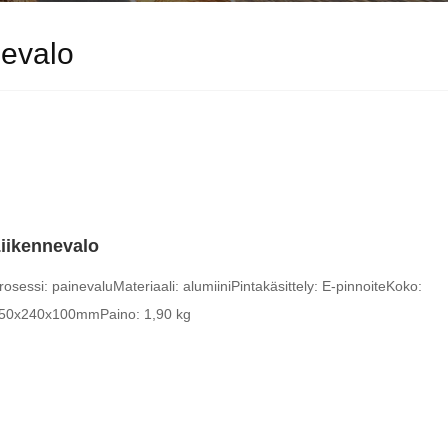
nevalo
iikennevalo
rosessi: painevalu
Materiaali: alumiini
Pintakäsittely: E-pinnoite
Koko:
50x240x100mm
Paino: 1,90 kg