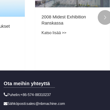

Kui
voiv
aut
Kats
valm
Kuinka laserleikkaus muuttaa
tuot
nykyaikaista valmistusta?
Katso lisää >>
Ota meihin yhteyttä
Puhelin:+86-574-88310237
Sähköposti:sales@nbmachine.com