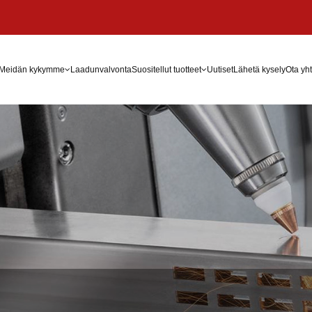
Meidän kykymme
Laadunvalvonta
Suositellut tuotteet
Uutiset
Lähetä kysely
Ota yht