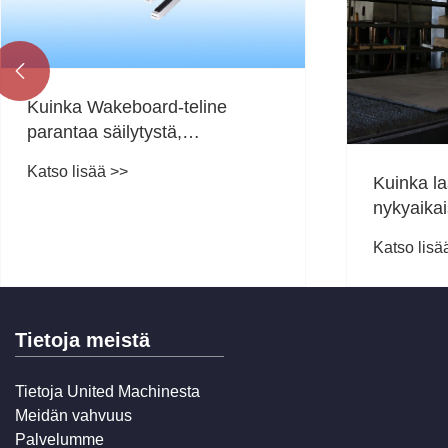

kommutaattorin
Mikä on lukituslevy ja
 ja miksi se on
on välttämätöntä
n sähkömoottorin
nykyaikaisessa ortop
ä >>
Katso lisää >>
yvylle
murtumien kiinnittämi
Tietoja meistä
Tietoja United Machinesta
Meidän vahvuus
Palvelumme