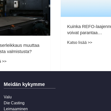
 miksi se
Kuinka Wakeboard-teline
parantaa säilytystä,
edisessa
turvallisuutta ja suorituskykyä
Katso lisää >>
sessä
veneissä
Meidän kykymme
Valu
Die Casting
Leimaaminen