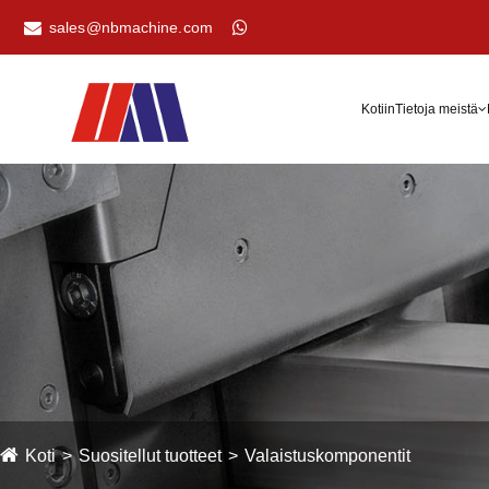
sales@nbmachine.com
Kotiin
Tietoja meistä
Koti
Suositellut tuotteet
Valaistuskomponentit