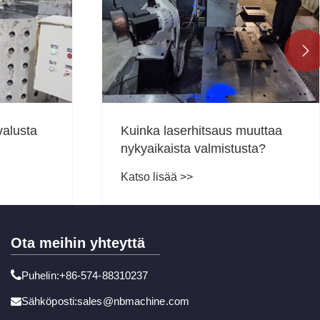

Kuinka laadukas kampi
parantaa mekaanista
suorituskykyä ja tuotannon
Katso lisää >>
tehokkuutta
uuttaa
sta?
Ota meihin yhteyttä
Puhelin:+86-574-88310237
Sähköposti:sales@nbmachine.com