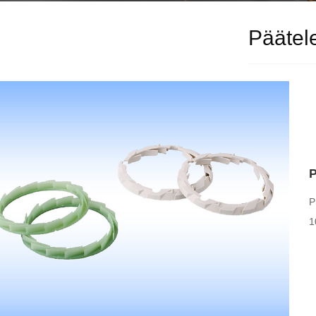
Päätele
P
P
1