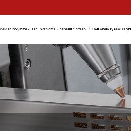
Meidän kykymme
Laadunvalvonta
Suositellut tuotteet
Uutiset
Lähetä kysely
Ota yht