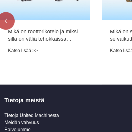

Mikä on sylinterinkansi ja miten
se vaikuttaa moottorin
suorituskykyyn, kestävyyteen ja
Katso lisää >>
tehokkuuteen
Mikä teke
parhaan 
tarkkuusm
Katso lisä
Tietoja meistä
Tietoja United Machinesta
Meidän vahvuus
Palvelumme