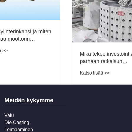
e investointivalusta
Kuinka laserhitsaus m
ratkaisun
nykyaikaista valmistu
etalliosiin?
ä >>
Katso lisää >>
Meidän kykymme
Valu
Die Casting
Leimaaminen