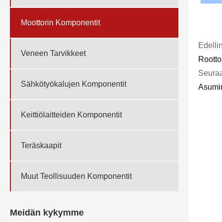
Moottorin Komponentit
Edelli
Veneen Tarvikkeet
Rootto
Seuraa
Sähkötyökalujen Komponentit
Asumi
Keittiölaitteiden Komponentit
Teräskaapit
Muut Teollisuuden Komponentit
Meidän kykymme