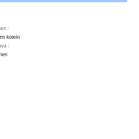
nen :
rin kotelo
va :
nen