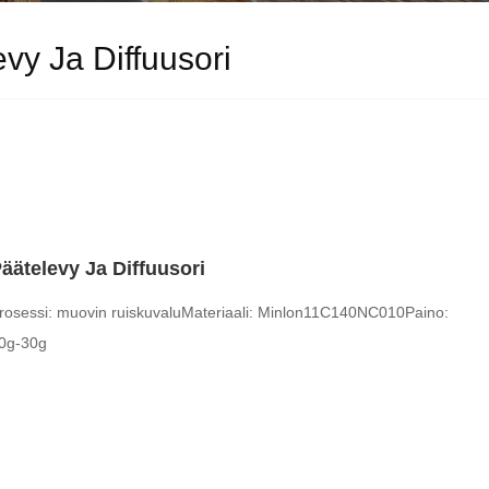
vy Ja Diffuusori
äätelevy Ja Diffuusori
rosessi: muovin ruiskuvalu
Materiaali: Minlon11C140NC010
Paino:
0g-30g