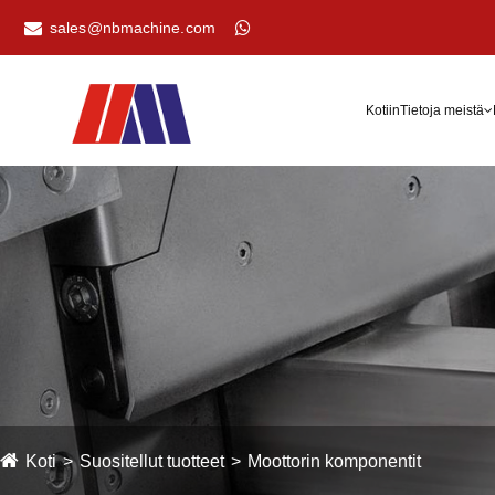
sales@nbmachine.com
Kotiin
Tietoja meistä
Koti
Suositellut tuotteet
Moottorin komponentit