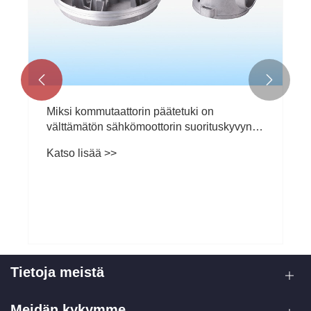


Miksi kommutaattorin päätetuki on
välttämätön sähkömoottorin suorituskyvyn
parantamiseksi?
Katso lisää >>
Tietoja meistä
Meidän kykymme