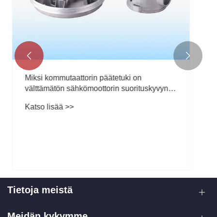


Tietoja meistä
Meidän kykymme