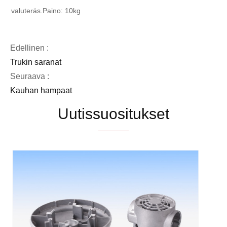
valuteräs.
Paino: 10kg
Edellinen :
Trukin saranat
Seuraava :
Kauhan hampaat
Uutissuositukset
Miksi valita hiekkavalu valmistustarpeisiisi?
Katso lisää >>